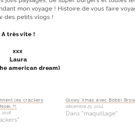
s jolis paysages, de super burgers et toutes le
endant mon voyage ! Histoire de vous faire voy
i des petits vlogs !
A très vite !
xxx
Laura
 the american dream)
nnent les crackers
Glowy Xmas avec Bobbi Brow
Noël ?!
décembre 25, 2014
Dans "maquillage"
, 2018
ackers"