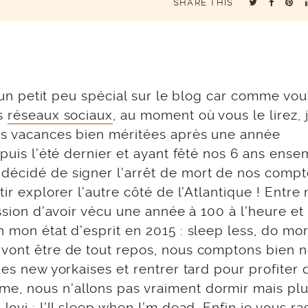
SHARE THIS
e un petit peu spécial sur le blog car comme vou
es
réseaux sociaux
, au moment où vous le lirez, 
Des vacances bien méritées après une année
epuis l’été dernier et ayant fêté nos 6 ans ens
 décidé de signer l’arrêt de mort de nos compt
tir explorer l’autre côté de l’Atlantique ! Entre
ession d’avoir vécu une année à 100 à l’heure et
 mon état d’esprit en 2015 : sleep less, do mor
 vont être de tout repos, nous comptons bien 
ues new yorkaises et rentrer tard pour profiter 
e, nous n’allons pas vraiment dormir mais plu
ovi : I’ll sleep when I’m dead. Enfin je vous ra