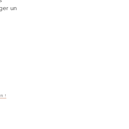
s
ager un
n !