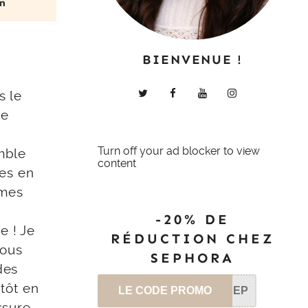
BIENVENUE !
s le
je
Turn off your ad blocker to view
emble
content
es en
 mes
-20% DE
e ! Je
RÉDUCTION CHEZ
nous
SEPHORA
des
tôt en
LE CODE PROMO
SEP
ssure,