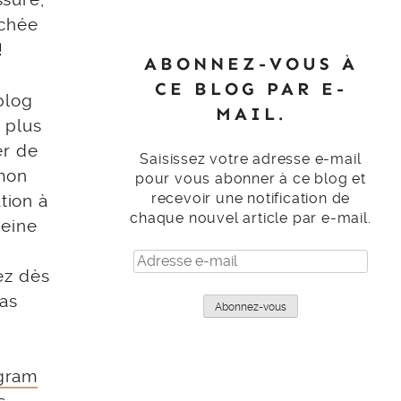
nchée
!
ABONNEZ-VOUS À
CE BLOG PAR E-
blog
MAIL.
 plus
er de
Saisissez votre adresse e-mail
 mon
pour vous abonner à ce blog et
recevoir une notification de
tion à
chaque nouvel article par e-mail.
leine
Adresse
ez dès
e-
mail
pas
Abonnez-vous
gram