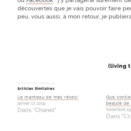
ou
Facebook
: j’y partagerai sûrement de
découvertes que je vais pouvoir faire p
peu, vous aussi, à mon retour, je publiera
(living
Articles Similaires
Le manteau de mes rêves!
Que contie
janvier 17, 2019
beauté de 
Dans "Chanel"
novembre 19
Dans "Cr