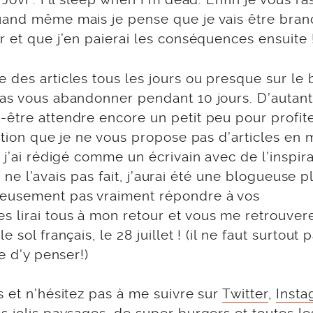
quand même mais je pense que je vais être bra
r et que j’en paierai les conséquences ensuite 
 des articles tous les jours ou presque sur le 
pas vous abandonner pendant 10 jours. D’autant
-être attendre encore un petit peu pour profit
estion que je ne vous propose pas d’articles en
 j’ai rédigé comme un écrivain avec de l’inspira
je ne l’avais pas fait, j’aurai été une blogueuse p
reusement pas vraiment répondre à vos
 lirai tous à mon retour et vous me retrouver
sol français, le 28 juillet ! (il ne faut surtout 
e d’y penser!)
s et n’hésitez pas à me suivre sur
Twitter
,
Insta