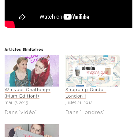
Articles Similaires
Whisper Challenge
Shopping Guide :
(Mum Edition!)
London !
mai 17, 2015
juillet 21, 2012
Dans "vidéo"
Dans "Londres"