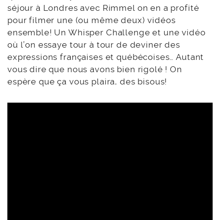
séjour à Londres avec Rimmel on en a profité
pour filmer une (ou même deux) vidéos
ensemble! Un Whisper Challenge et une vidéo
où l’on essaye tour à tour de deviner des
expressions françaises et québécoises… Autant
vous dire que nous avons bien rigolé ! On
espère que ça vous plaira, des bisous!