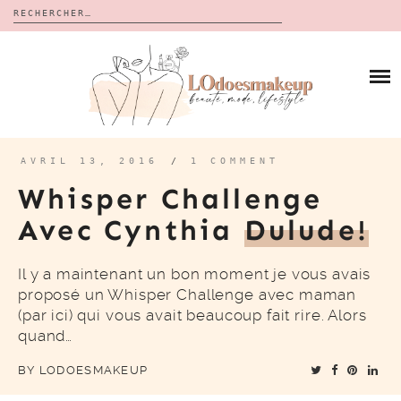
Rechercher :
Skip
to
BLOG
content
REVUES
À PROPOS
CALENDRIERS DE L’AVENT
BON PLAN
MES VIDÉOS
AVRIL 13, 2016
/
1 COMMENT
VIDÉOS
Whisper Challenge
CONTACT
Avec Cynthia
Dulude!
Il y a maintenant un bon moment je vous avais
proposé un Whisper Challenge avec maman
(par ici) qui vous avait beaucoup fait rire. Alors
quand…
BY
LODOESMAKEUP