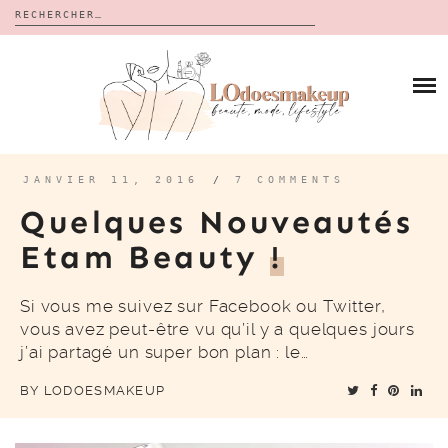
Rechercher :
Skip
to
BLOG
content
REVUES
À PROPOS
CALENDRIERS DE L’AVENT
BON PLAN
MES VIDÉOS
JANVIER 11, 2016
/
7 COMMENTS
VIDÉOS
Quelques Nouveautés
CONTACT
Etam Beauty
!
Si vous me suivez sur Facebook ou Twitter,
vous avez peut-être vu qu’il y a quelques jours
j’ai partagé un super bon plan : le…
BY
LODOESMAKEUP