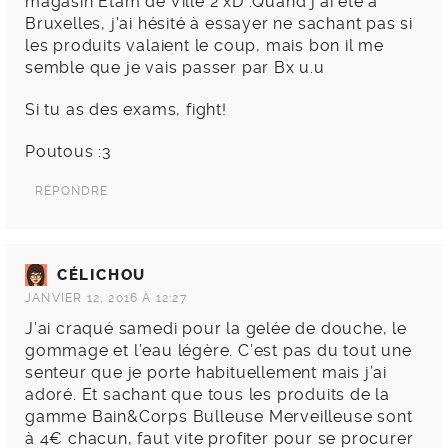
magasin Etam de Ville 2 xD .Quand j'ai été à
Bruxelles, j'ai hésité à essayer ne sachant pas si
les produits valaient le coup, mais bon il me
semble que je vais passer par Bx u.u
Si tu as des exams, fight!
Poutous :3
RÉPONDRE
CÉLICHOU
JANVIER 12, 2016 À 12:27
J’ai craqué samedi pour la gelée de douche, le
gommage et l’eau légère. C’est pas du tout une
senteur que je porte habituellement mais j’ai
adoré. Et sachant que tous les produits de la
gamme Bain&Corps Bulleuse Merveilleuse sont
à 4€ chacun, faut vite profiter pour se procurer