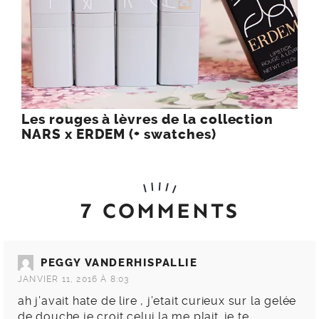
Les rouges à lèvres de la collection
NARS x ERDEM (+ swatches)
7 COMMENTS
PEGGY VANDERHISPALLIE
JANVIER 11, 2016 À 8:03
ah j’avait hate de lire , j’etait curieux sur la gelée
de douche je croit celui la me plait…je te