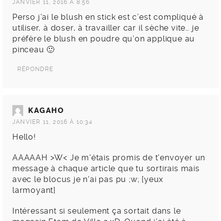
JANVIER 11, 2016 À 8:56
Perso j’ai le blush en stick est c’est compliqué à
utiliser, à doser, à travailler car il sèche vite… je
préfère le blush en poudre qu’on applique au
pinceau 🙂
RÉPONDRE
KAGAHO
JANVIER 11, 2016 À 10:34
Hello!
AAAAAH >W< Je m'étais promis de t'envoyer un
message à chaque article que tu sortirais mais
avec le blocus je n'ai pas pu ;w; [yeux
larmoyant]
Intéressant si seulement ça sortait dans le