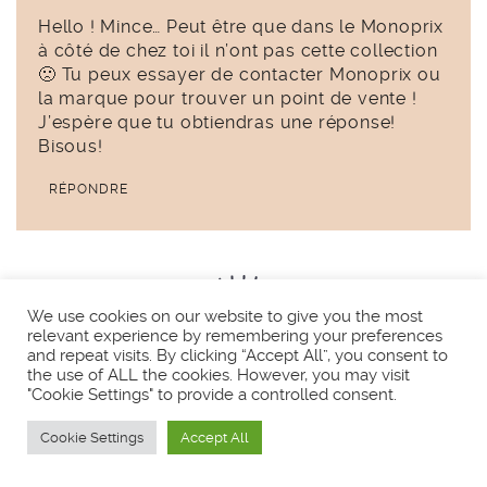
Hello ! Mince… Peut être que dans le Monoprix
à côté de chez toi il n’ont pas cette collection
🙁 Tu peux essayer de contacter Monoprix ou
la marque pour trouver un point de vente !
J’espère que tu obtiendras une réponse!
Bisous!
RÉPONDRE
Laisser un commentaire
We use cookies on our website to give you the most
relevant experience by remembering your preferences
and repeat visits. By clicking “Accept All”, you consent to
Votre adresse e-mail ne sera pas publiée.
Les champs
the use of ALL the cookies. However, you may visit
obligatoires sont indiqués avec
*
"Cookie Settings" to provide a controlled consent.
COMMENTAIRE
Cookie Settings
Accept All