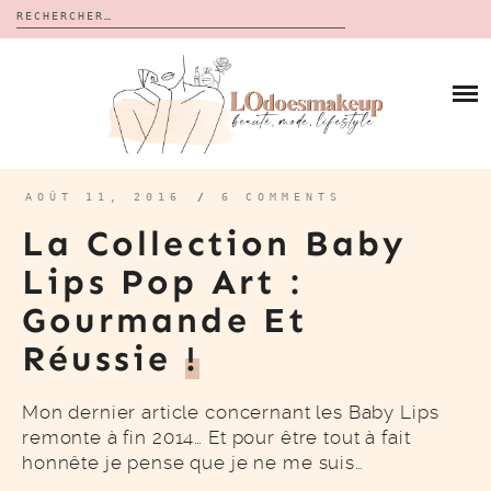
Rechercher :
Skip
to
BLOG
content
REVUES
À PROPOS
CALENDRIERS DE L’AVENT
BON PLAN
MES VIDÉOS
AOÛT 11, 2016
/
6 COMMENTS
VIDÉOS
La Collection Baby
CONTACT
Lips Pop Art :
Gourmande Et
Réussie
!
Mon dernier article concernant les Baby Lips
remonte à fin 2014… Et pour être tout à fait
honnête je pense que je ne me suis…