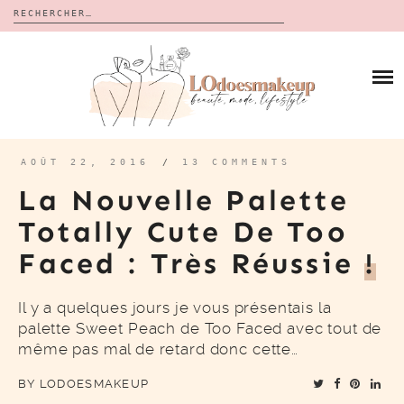
Rechercher :
Skip
to
BLOG
content
REVUES
À PROPOS
CALENDRIERS DE L’AVENT
BON PLAN
MES VIDÉOS
AOÛT 22, 2016
/
13 COMMENTS
VIDÉOS
La Nouvelle Palette
CONTACT
Totally Cute De Too
Faced : Très Réussie
!
Il y a quelques jours je vous présentais la
palette Sweet Peach de Too Faced avec tout de
même pas mal de retard donc cette…
BY
LODOESMAKEUP