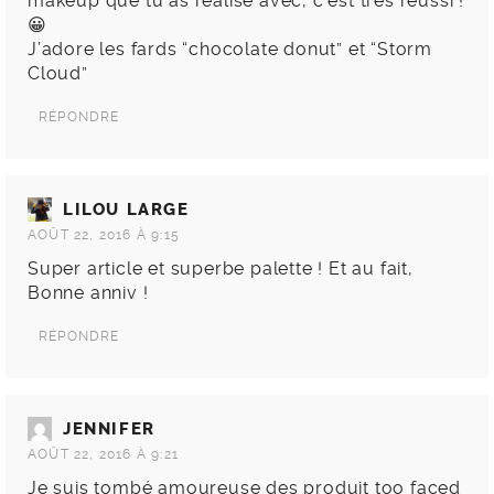
makeup que tu as réalisé avec, c’est très réussi !
😀
J’adore les fards “chocolate donut” et “Storm
Cloud”
RÉPONDRE
LILOU LARGE
AOÛT 22, 2016 À 9:15
Super article et superbe palette ! Et au fait,
Bonne anniv !
RÉPONDRE
JENNIFER
AOÛT 22, 2016 À 9:21
Je suis tombé amoureuse des produit too faced