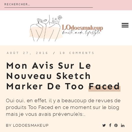
Rechercher :
Skip
to
BLOG
content
REVUES
À PROPOS
CALENDRIERS DE L’AVENT
BON PLAN
MES VIDÉOS
AOÛT 27, 2016
/
10 COMMENTS
VIDÉOS
Mon Avis Sur Le
CONTACT
Nouveau Sketch
Marker De Too
Faced
Oui oui, en effet, il y a beaucoup de revues de
produits Too Faced en ce moment sur le blog
mais je vous avais prévenu(e)s:…
BY
LODOESMAKEUP