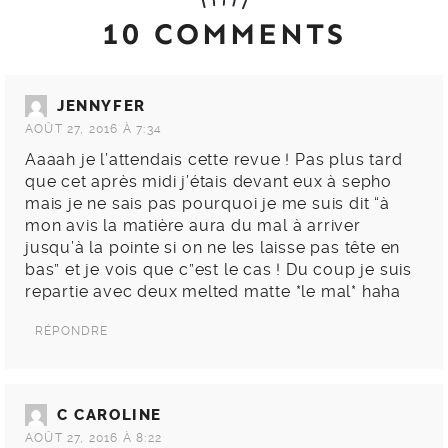
10 COMMENTS
JENNYFER
AOÛT 27, 2016 À 7:34
Aaaah je l’attendais cette revue ! Pas plus tard
que cet après midi j’étais devant eux à sepho
mais je ne sais pas pourquoi je me suis dit “à
mon avis la matière aura du mal à arriver
jusqu’à la pointe si on ne les laisse pas tête en
bas” et je vois que c”est le cas ! Du coup je suis
repartie avec deux melted matte *le mal* haha
RÉPONDRE
C CAROLINE
AOÛT 27, 2016 À 8:22