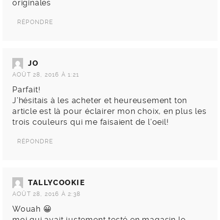
originales
RÉPONDRE
JO
AOÛT 28, 2016 À 1:21
Parfait!
J’hésitais à les acheter et heureusement ton
article est là pour éclairer mon choix, en plus les
trois couleurs qui me faisaient de l’oeil!
RÉPONDRE
TALLYCOOKIE
AOÛT 28, 2016 À 2:38
Wouah 😀
moi qui avait justement testé en magasin le