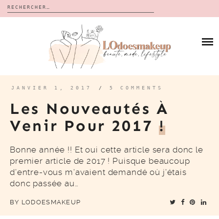
Rechercher :
Skip
to
BLOG
content
REVUES
À PROPOS
CALENDRIERS DE L’AVENT
BON PLAN
MES VIDÉOS
JANVIER 1, 2017
/
5 COMMENTS
VIDÉOS
Les Nouveautés À
CONTACT
Venir Pour 2017
!
Bonne année !! Et oui cette article sera donc le
premier article de 2017 ! Puisque beaucoup
d’entre-vous m’avaient demandé où j’étais
donc passée au…
BY
LODOESMAKEUP