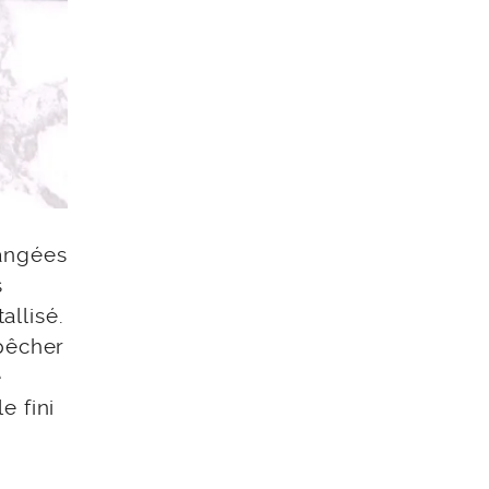
rangées
s
allisé.
mpêcher
e
e fini