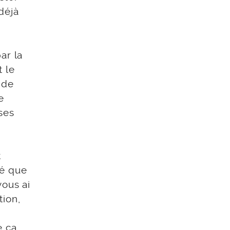
déjà
ar la
 le
 de
e
ses
t
vé que
vous ai
ion,
 ça,