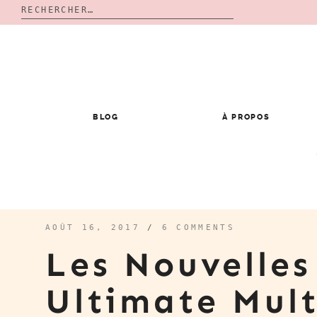
Rechercher :
Skip
to
content
BLOG
À PROPOS
AOÛT 16, 2017
/
6 COMMENTS
Les Nouvelles
Ultimate Mult