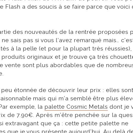
 Flash a des soucis à se faire parce que voici 
partie des nouveautés de la rentrée proposées p
e sais pas si vous l’avez remarqué mais… c’est
s à la pelle (et pour la plupart très réussies),
roduits originaux et je trouve ça très chouett
de vente sont plus abordables que de nombreu
e.
t peu étonnée de découvrir leur prix : elles son
 raisonnable mais qui m’a semblé être plus éle
 Par exemple, la
palette Cosmic Metals
dont je 
ix de 7.90€. Après m’être penchée sur la quest
 si extravagant que ça : cette petite palette ne
les que je vous présente aujourd’hui. Au delà de