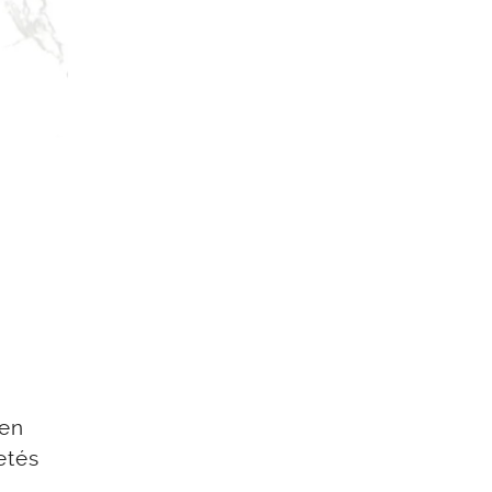
ien
etés