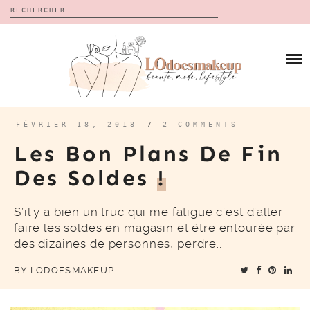
Rechercher :
Skip
to
BLOG
content
REVUES
À PROPOS
CALENDRIERS DE L’AVENT
BON PLAN
MES VIDÉOS
FÉVRIER 18, 2018
/
2 COMMENTS
VIDÉOS
Les Bon Plans De Fin
CONTACT
Des Soldes
!
S’il y a bien un truc qui me fatigue c’est d’aller
faire les soldes en magasin et être entourée par
des dizaines de personnes, perdre…
BY
LODOESMAKEUP