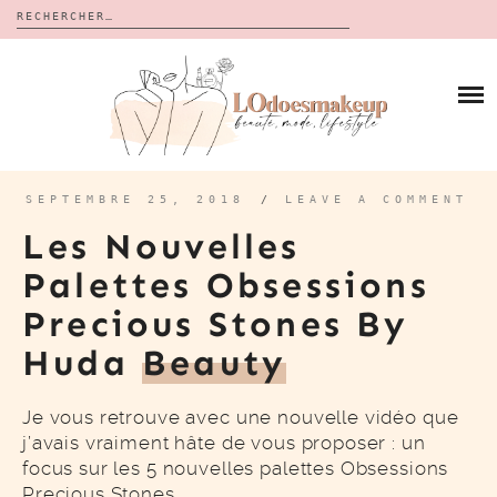
Rechercher :
Skip
to
BLOG
content
REVUES
À PROPOS
CALENDRIERS DE L’AVENT
BON PLAN
MES VIDÉOS
SEPTEMBRE 25, 2018
/
LEAVE A COMMENT
VIDÉOS
Les Nouvelles
CONTACT
Palettes Obsessions
Precious Stones By
Huda
Beauty
Je vous retrouve avec une nouvelle vidéo que
j’avais vraiment hâte de vous proposer : un
focus sur les 5 nouvelles palettes Obsessions
Precious Stones…