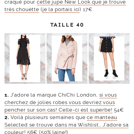
craqué pour
cette jupe New Look que je trouve
très chouette
(
je la portais ici
) 17€
TAILLE 40
1.
J’adore la marque ChiChi London,
si vous
cherchez de jolies robes vous devriez vous
pencher sur son cas! Celle-ci est superbe!
54€
2.
Voilà plusieurs semaines que
ce manteau
Selected se trouve dans ma Wishlist… J’adore sa
couleur!
56€ (50% laine!)