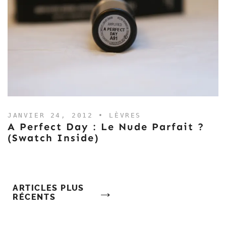
JANVIER 24, 2012 •
LÈVRES
A Perfect Day : Le Nude Parfait ?
(Swatch Inside)
Navigation
ARTICLES PLUS
RÉCENTS
Des
Articles