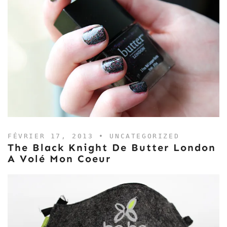
FÉVRIER 17, 2013 •
UNCATEGORIZED
The Black Knight De Butter London
A Volé Mon Coeur