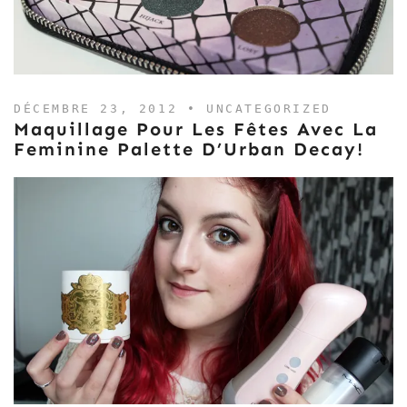
DÉCEMBRE 23, 2012 •
UNCATEGORIZED
Maquillage Pour Les Fêtes Avec La
Feminine Palette D’Urban Decay!