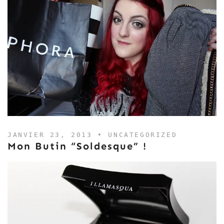
JANVIER 23, 2013 •
UNCATEGORIZED
Mon Butin “soldesque” !