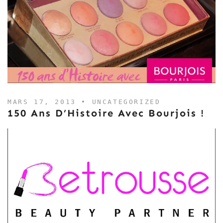
MARS 17, 2013 •
UNCATEGORIZED
150 Ans D’Histoire Avec Bourjois !