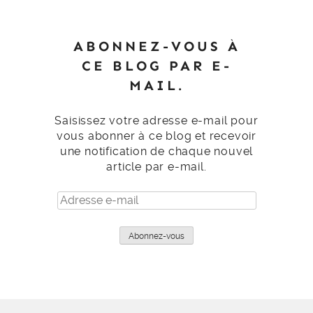
ABONNEZ-VOUS À
CE BLOG PAR E-
MAIL.
Saisissez votre adresse e-mail pour
vous abonner à ce blog et recevoir
une notification de chaque nouvel
article par e-mail.
Adresse
e-
mail
Abonnez-vous