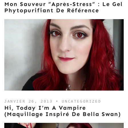
Mon Sauveur “après-Stress” : Le Gel
Phytopurifiant De Référence
JANVIER 26, 2013 •
UNCATEGORIZED
Hi, Today I’m A Vampire
(maquillage Inspiré De Bella Swan)