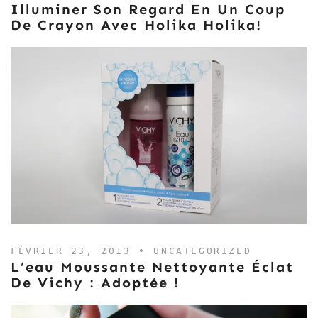
Illuminer Son Regard En Un Coup
De Crayon Avec Holika Holika!
FÉVRIER 23, 2013 •
UNCATEGORIZED
L’eau Moussante Nettoyante Éclat
De Vichy : Adoptée !