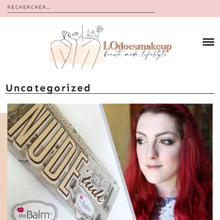
Rechercher :
Skip
to
BLOG
content
REVUES
À PROPOS
CALENDRIERS DE L’AVENT
BON PLAN
MES VIDÉOS
Uncategorized
VIDÉOS
CONTACT