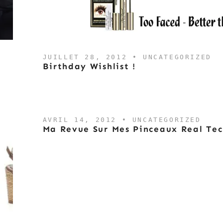
JUILLET 28, 2012 •
UNCATEGORIZED
Birthday Wishlist !
AVRIL 14, 2012 •
UNCATEGORIZED
Ma Revue Sur Mes Pinceaux Real Te