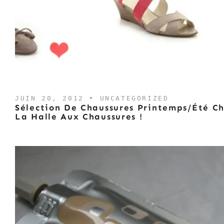
JUIN 20, 2012 •
UNCATEGORIZED
Sélection De Chaussures Printemps/été C
La Halle Aux Chaussures !