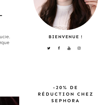
-
BIENVENUE !
ucie,
arque
…
-20% DE
RÉDUCTION CHEZ
SEPHORA