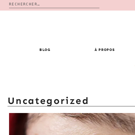
Rechercher :
Skip
to
content
BLOG
À PROPOS
Uncategorized