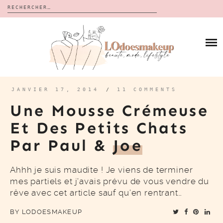
Rechercher :
Skip
to
BLOG
content
REVUES
À PROPOS
CALENDRIERS DE L’AVENT
BON PLAN
MES VIDÉOS
JANVIER 17, 2014
/
11 COMMENTS
VIDÉOS
Une Mousse Crémeuse
CONTACT
Et Des Petits Chats
Par Paul &
Joe
Ahhh je suis maudite ! Je viens de terminer
mes partiels et j’avais prévu de vous vendre du
rêve avec cet article sauf qu’en rentrant…
BY
LODOESMAKEUP