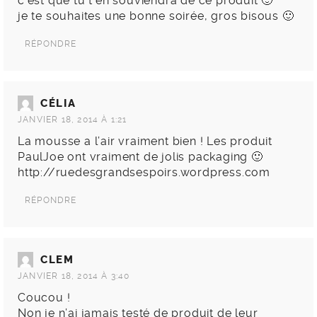
c’est que tu t’en souviendra de ce produit 🙂
je te souhaites une bonne soirée, gros bisous 🙂
RÉPONDRE
CÉLIA
JANVIER 18, 2014 À 1:21
La mousse a l’air vraiment bien ! Les produit
PaulJoe ont vraiment de jolis packaging 🙂
http://ruedesgrandsespoirs.wordpress.com
RÉPONDRE
CLEM
JANVIER 18, 2014 À 3:40
Coucou !
Non je n’ai jamais testé de produit de leur