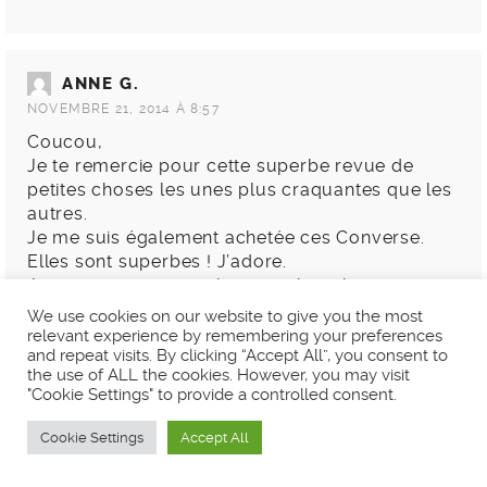
ANNE G.
NOVEMBRE 21, 2014 À 8:57
Coucou,
Je te remercie pour cette superbe revue de
petites choses les unes plus craquantes que les
autres.
Je me suis également achetée ces Converse.
Elles sont superbes ! J’adore.
Je vais craquer pour le recourbe-cils.
Je te souhaite une excellente soirée.
We use cookies on our website to give you the most
Au plaisir de te lire …
relevant experience by remembering your preferences
and repeat visits. By clicking “Accept All”, you consent to
the use of ALL the cookies. However, you may visit
RÉPONDRE
"Cookie Settings" to provide a controlled consent.
Cookie Settings
Accept All
CC