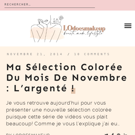
Rechercher :
Skip
to
BLOG
content
REVUES
À PROPOS
CALENDRIERS DE L’AVENT
BON PLAN
MES VIDÉOS
NOVEMBRE 21, 2014
/
10 COMMENTS
VIDÉOS
Ma Sélection Colorée
CONTACT
Du Mois De Novembre
: L’argenté
!
Je vous retrouve aujourd’hui pour vous
présenter une nouvelle sélection colorée
puisque cette série de vidéos vous plait
beaucoup! Comme je vous l’explique j’ai eu…