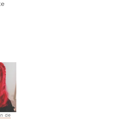
te
on de