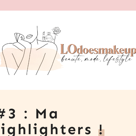
#3 : Ma
highlighters
!