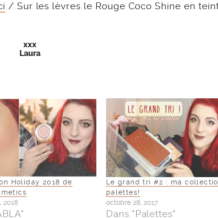
ci
/ Sur les lèvres le Rouge Coco Shine en tein
xxx
Laura
ion Holiday 2018 de
Le grand tri #2 : ma collecti
metics
palettes!
, 2018
octobre 28, 2017
ABLA"
Dans "Palettes"