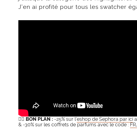
J’en ai profité pour tous les swatcher é
👉🏻
BON PLAN :
-25% sur l’
eshop de Sephora par ici
a
& -30% sur les coffrets de parfums avec le code :
FR