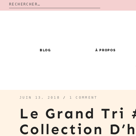
Rechercher :
Skip
to
content
BLOG
À PROPOS
JUIN 13, 2018
/
1 COMMENT
Le Grand Tri 
Collection D’