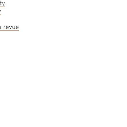
ty
y
 revue