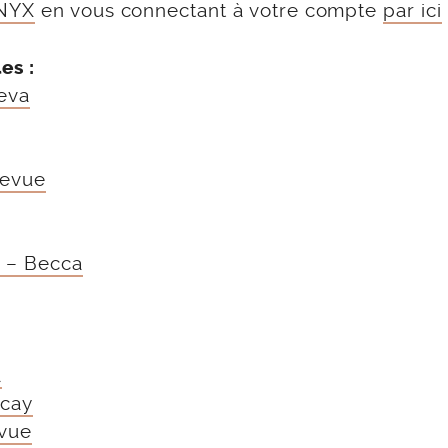
 NYX
en vous connectant à votre compte
par ici
es :
oeva
revue
 – Becca
a
ecay
vue