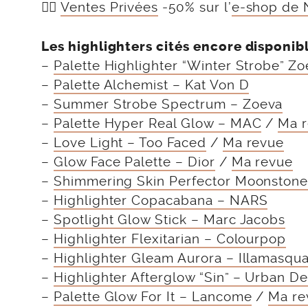
👉🏻
Ventes Privées
-50% sur l’
e-shop de
Les highlighters cités encore disponibl
–
Palette Highlighter “Winter Strobe” Z
–
Palette Alchemist – Kat Von D
–
Summer Strobe Spectrum – Zoeva
–
Palette Hyper Real Glow – MAC
/
Ma 
–
Love Light – Too Faced
/
Ma revue
–
Glow Face Palette – Dior
/
Ma revue
–
Shimmering Skin Perfector Moonstone
–
Highlighter Copacabana – NARS
–
Spotlight Glow Stick – Marc Jacobs
–
Highlighter Flexitarian – Colourpop
–
Highlighter Gleam Aurora – Illamasqu
–
Highlighter Afterglow “Sin” – Urban D
–
Palette Glow For It – Lancome
/
Ma re