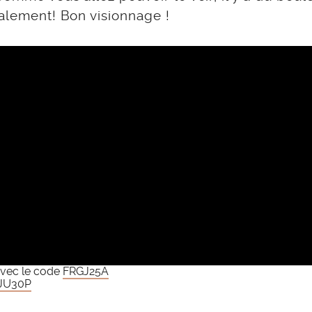
galement! Bon visionnage !
vec le code
FRGJ25A
JU30P