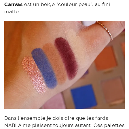
d’un bon pinceau on peut réussir à obtenir un
fini uniforme mais il peut tout de même
marquer certains patchs si vous avez une
paupière capricieuse.
Narrative
est un marron
matte plutôt clair. Opera est un superbe
prune/bordeaux foncé matte. Et enfin
Canvas
est un beige “couleur peau”, au fini
matte.