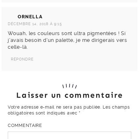
car cette palette est magnifique ! C’est vrai que
ce fard bleu n’a pas vraiment sa place je trouve,
et puis il est assez dur à utiliser !
Gros bisous
RÉPONDRE
ORNELLA
DÉCEMBRE 14, 2018 À 9:15
Wouah, les couleurs sont ultra pigmentées ! Si
j’avais besoin d’un palette, je me dirigerais vers
celle-là.
RÉPONDRE