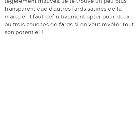
meilleur couvrance.
Honey
est un orange
moyen matte.
Subliminal
est donc plus “sheer”,
il s’agit d’un orange très scintillant aux reflets
cuivrés, de même, j’aime l’appliquer au doigt.
Archetype
est un bronze aux reflets
légèrement mauves. Je le trouve un peu plus
transparent que d’autres fards satinés de la
marque, il faut définitivement opter pour deux
ou trois couches de fards si on veut révéler tout
son potentiel !