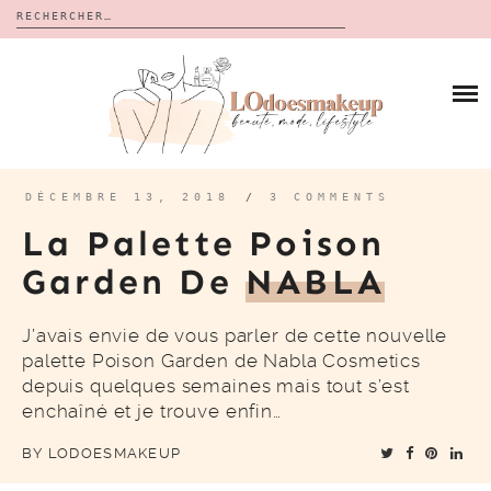
Rechercher :
Skip
to
BLOG
content
REVUES
À PROPOS
CALENDRIERS DE L’AVENT
BON PLAN
MES VIDÉOS
DÉCEMBRE 13, 2018
/
3 COMMENTS
VIDÉOS
La Palette Poison
CONTACT
Garden De
NABLA
J’avais envie de vous parler de cette nouvelle
palette Poison Garden de Nabla Cosmetics
depuis quelques semaines mais tout s’est
enchaîné et je trouve enfin…
BY
LODOESMAKEUP