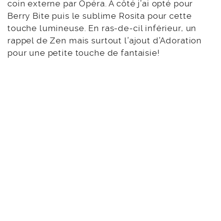
J’ai ensuite opté pour un look bien plus coloré!
J’ai commencé par appliquer Zen dans le creux
de ma paupière et j’ai ensuite opté pour un
dégradé sur la paupière en commençant par le
coin externe par Opéra. A côté j’ai opté pour
Berry Bite puis le sublime Rosita pour cette
touche lumineuse. En ras-de-cil inférieur, un
rappel de Zen mais surtout l’ajout d’Adoration
pour une petite touche de fantaisie!