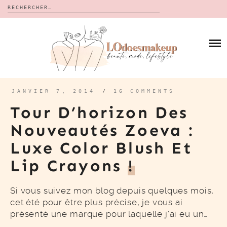
Rechercher :
Skip
to
BLOG
content
REVUES
À PROPOS
CALENDRIERS DE L’AVENT
BON PLAN
MES VIDÉOS
JANVIER 7, 2014
/
16 COMMENTS
VIDÉOS
Tour D’horizon Des
CONTACT
Nouveautés Zoeva :
Luxe Color Blush Et
Lip Crayons
!
Si vous suivez mon blog depuis quelques mois,
cet été pour être plus précise, je vous ai
présenté une marque pour laquelle j’ai eu un…