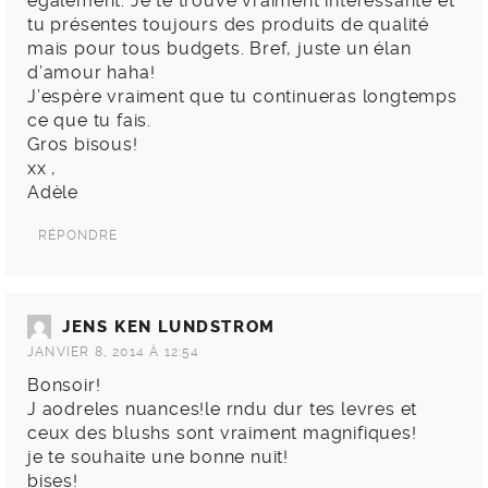
également. Je te trouve vraiment intéressante et
tu présentes toujours des produits de qualité
mais pour tous budgets. Bref, juste un élan
d’amour haha!
J’espère vraiment que tu continueras longtemps
ce que tu fais.
Gros bisous!
xx ,
Adèle
RÉPONDRE
JENS KEN LUNDSTROM
JANVIER 8, 2014 À 12:54
Bonsoir!
J aodreles nuances!le rndu dur tes levres et
ceux des blushs sont vraiment magnifiques!
je te souhaite une bonne nuit!
bises!