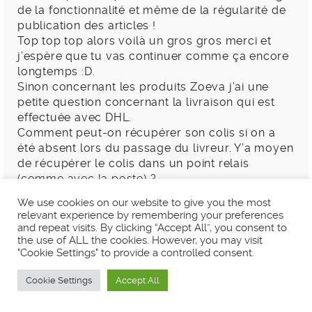
de la fonctionnalité et même de la régularité de
publication des articles !
Top top top alors voilà un gros gros merci et
j’espère que tu vas continuer comme ça encore
longtemps :D.
Sinon concernant les produits Zoeva j’ai une
petite question concernant la livraison qui est
effectuée avec DHL.
Comment peut-on récupérer son colis si on a
été absent lors du passage du livreur. Y’a moyen
de récupérer le colis dans un point relais
(comme avec la poste) ?
Comme tu as déjà reçu des produits via ce
We use cookies on our website to give you the most
système je serais super contente si tu (et/ou les
relevant experience by remembering your preferences
autres lectrices ayant déjà eu à faire avec DHL)
and repeat visits. By clicking “Accept All”, you consent to
pouvais m’eclairer sur ce sujet !
the use of ALL the cookies. However, you may visit
"Cookie Settings" to provide a controlled consent.
Bonne soirée et merci encore pour ce blog
topissime ! :D.
Cookie Settings
Accept All
RÉPONDRE