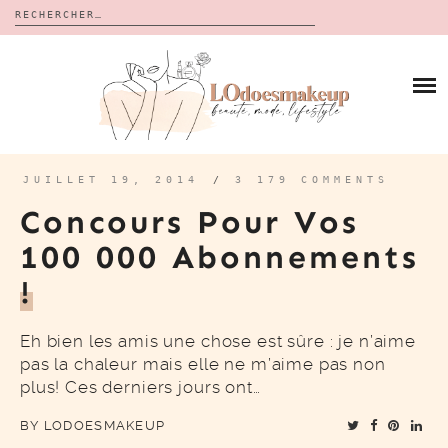
Rechercher :
Skip
to
BLOG
content
REVUES
À PROPOS
CALENDRIERS DE L’AVENT
BON PLAN
MES VIDÉOS
JUILLET 19, 2014
/
3 179 COMMENTS
VIDÉOS
Concours Pour Vos
CONTACT
100 000 Abonnements
!
Eh bien les amis une chose est sûre : je n’aime
pas la chaleur mais elle ne m’aime pas non
plus! Ces derniers jours ont…
BY
LODOESMAKEUP