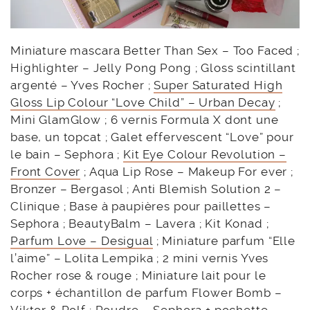
Miniature mascara Better Than Sex – Too Faced ;
Highlighter – Jelly Pong Pong ; Gloss scintillant
argenté – Yves Rocher ;
Super Saturated High
Gloss Lip Colour “Love Child” – Urban Decay
;
Mini GlamGlow ; 6 vernis Formula X dont une
base, un topcat ; Galet effervescent “Love” pour
le bain – Sephora ;
Kit Eye Colour Revolution –
Front Cover
; Aqua Lip Rose – Makeup For ever ;
Bronzer – Bergasol ; Anti Blemish Solution 2 –
Clinique ; Base à paupières pour paillettes –
Sephora ; BeautyBalm – Lavera ; Kit Konad ;
Parfum Love – Desigual
; Miniature parfum “Elle
l’aime” – Lolita Lempika ; 2 mini vernis Yves
Rocher rose & rouge ; Miniature lait pour le
corps + échantillon de parfum Flower Bomb –
Viktor & Rolf ; Poudre – Sephora + pochette