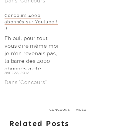
Dans "Concours"
Concours 4000
abonnés sur Youtube !
:)
Eh oui, pour tout
vous dire même moi
je n'en revenais pas,
la barre des 4000
abonnés a été
avril 22, 2012
dépassée sur ma
Dans "Concours"
chaîne Youtube..
Alors il était grand
temps de vous dire
merci, vous
CONCOURS
VIDÉO
retrouverez donc ci
dessous la vidéo
Related Posts
concours ! Je