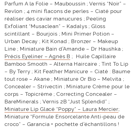
Parfum A la Folie – Mauboussin ; Vernis “Noir” –
Revlon ; 4 mini flacons de perles – Ciaté pour
réaliser des caviar manucures ; Peeling
Exfoliant “Musaclean” – Kadalys ; Gloss
scintillant – Bourjois ; Mini Primer Potion –
Urban Decay ; Kit Konad ; Bronzer – Makeup
Line ; Miniature Bain d’Amande – Dr Haushka ;
Précis Eyeliner – Agnès B
; Huile Capillaire
Bamboo Smooth – Alterna Haircaire ; Tint To Lip
– By Terry ; Kit Feather Manicure – Ciaté : Baume
tout rose – Akane ; Miniature Or Bio – Melvita ;
Concealer – Strivectin ; Miniature Crème pour le
corps – Topicrème ; Correcting Concealer –
BareMinerals ; Vernis 2B “Just Splendid” ;
Miniature Lip Glacé “Poppy” – Laura Mercier
;
Miniature “Formule Ensorcelante Anti-peau de
croco” – Garancia + pochette d’échantillons !