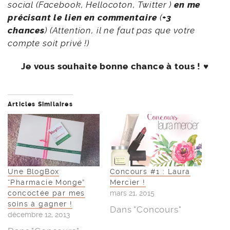
social (Facebook, Hellocoton, Twitter )
en me
précisant le lien en commentaire
(
+3
chances
) (Attention, il ne faut pas que votre
compte soit privé !)
Je vous souhaite bonne chance à tous ! ♥
Articles Similaires
Une BlogBox
Concours #1 : Laura
“Pharmacie Monge”
Mercier !
concoctée par mes
mars 21, 2015
soins à gagner !
Dans "Concours"
décembre 12, 2013