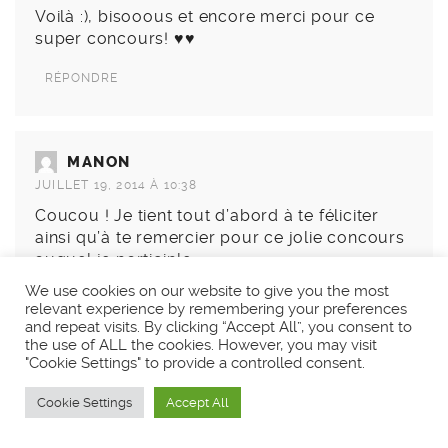
Voilà :), bisooous et encore merci pour ce
super concours! ♥♥
RÉPONDRE
MANON
JUILLET 19, 2014 À 10:38
Coucou ! Je tient tout d’abord à te féliciter
ainsi qu’à te remercier pour ce jolie concours
auquel je participle
Mon ordre de preference est 2-4-1-3
We use cookies on our website to give you the most
Je suis abonnée à ta newsletterpage à ta page
relevant experience by remembering your preferences
Facebook
and repeat visits. By clicking “Accept All”, you consent to
the use of ALL the cookies. However, you may visit
ainsi qu’à ta page Youtube depuis longtemps
"Cookie Settings" to provide a controlled consent.
deja
encore merci et bisous
Cookie Settings
Accept All
RÉPONDRE