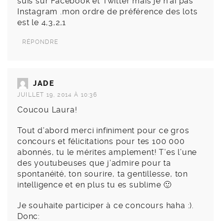
suis sur Facebook et Twitter mais je n’ai pas
Instagram .mon ordre de préférence des lots
est le 4,3,2,1
RÉPONDRE
JADE
JUILLET 19, 2014 À 10:36
Coucou Laura!
Tout d’abord merci infiniment pour ce gros
concours et félicitations pour tes 100 000
abonnés, tu le mérites amplement! T’es l’une
des youtubeuses que j’admire pour ta
spontanéité, ton sourire, ta gentillesse, ton
intelligence et en plus tu es sublime 🙂
Je souhaite participer à ce concours haha :).
Donc: