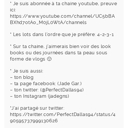
* Je suis abonnée à ta chaine youtube, preuve
ici:
https://www.youtube.com/channel/UC5bBA
BXhd7otAo_M0jL0WtA/channels
* Les lots dans l’ordre que je préfère: 4-2-3-1
* Sur ta chaine, j’aimerais bien voir des look
books ou des journées dans ta peau sous
forme de vlogs 🙂
* Je suis aussi:
– ton blog
– ta page facebook: (Jade Gar.)
– ton twitter: (@PerfectDallas94)
– ton Instagram (jadegns)
*J’ai partagé sur twitter:
https://twitter.com/PerfectDallas94/status/4
90595737999130626